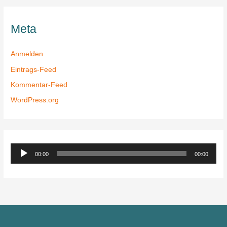
Meta
Anmelden
Eintrags-Feed
Kommentar-Feed
WordPress.org
A
00:00
00:00
u
d
i
o
-