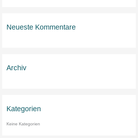
u
c
h
Neueste Kommentare
e
n
n
a
c
Archiv
h
:
Kategorien
Keine Kategorien