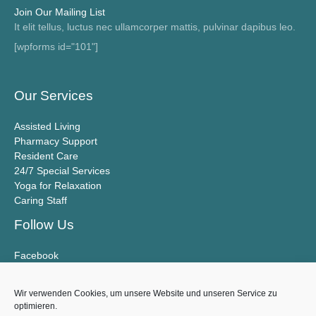
P
Join Our Mailing List
l
It elit tellus, luctus nec ullamcorper mattis, pulvinar dapibus leo.
a
[wpforms id="101"]
y
e
Our Services
r
Assisted Living
Pharmacy Support
Resident Care
24/7 Special Services
Yoga for Relaxation
Caring Staff
Follow Us
Facebook
Twitter
YouTube
Wir verwenden Cookies, um unsere Website und unseren Service zu
Datenschutz
optimieren.
Impressum