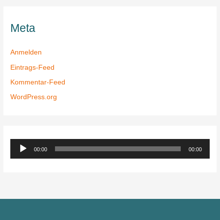
Meta
Anmelden
Eintrags-Feed
Kommentar-Feed
WordPress.org
A
00:00
00:00
u
d
i
o
-