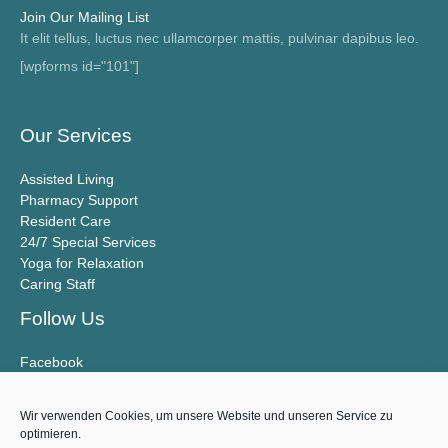
P
Join Our Mailing List
l
It elit tellus, luctus nec ullamcorper mattis, pulvinar dapibus leo.
a
[wpforms id="101"]
y
e
Our Services
r
Assisted Living
Pharmacy Support
Resident Care
24/7 Special Services
Yoga for Relaxation
Caring Staff
Follow Us
Facebook
Twitter
YouTube
Wir verwenden Cookies, um unsere Website und unseren Service zu
Datenschutz
optimieren.
Impressum