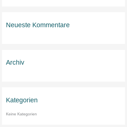
u
c
h
Neueste Kommentare
e
n
n
a
c
Archiv
h
:
Kategorien
Keine Kategorien