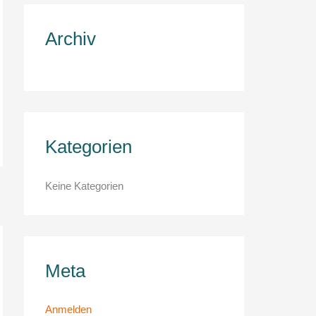
c
h
Archiv
:
Kategorien
Keine Kategorien
Meta
Anmelden