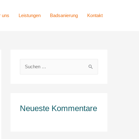
 uns
Leistungen
Badsanierung
Kontakt
S
u
c
h
e
Neueste Kommentare
n
n
a