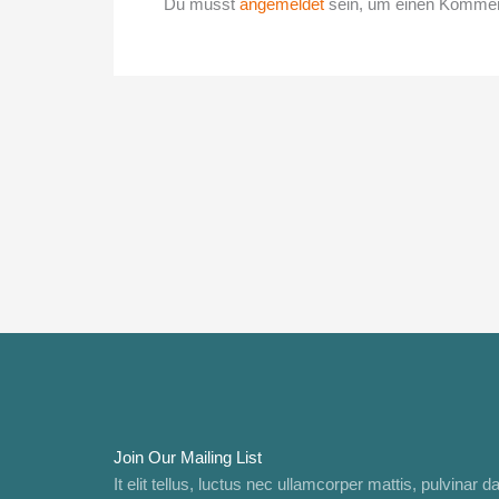
Du musst
angemeldet
sein, um einen Kommen
Join Our Mailing List
It elit tellus, luctus nec ullamcorper mattis, pulvinar d