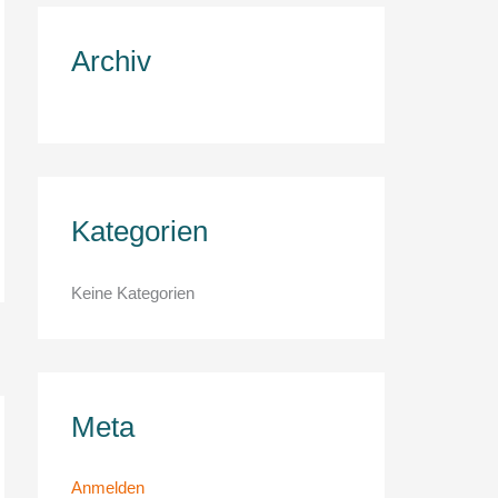
c
h
Archiv
:
Kategorien
Keine Kategorien
Meta
Anmelden