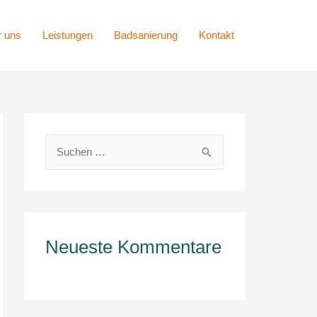
 uns
Leistungen
Badsanierung
Kontakt
S
u
c
h
e
Neueste Kommentare
n
n
a