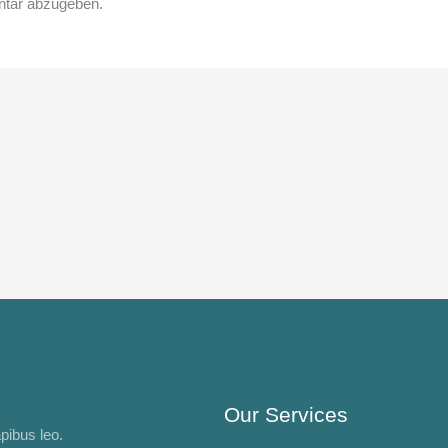
tar abzugeben.
Our Services
apibus leo.